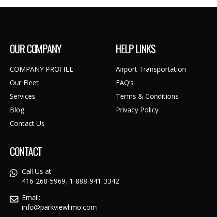
OUR COMPANY
HELP LINKS
COMPANY PROFILE
Airport Transportation
Our Fleet
FAQ’s
Services
Terms & Conditions
Blog
Privacy Policy
Contact Us
CONTACT
Call Us at :
416-268-5969, 1-888-941-3342
Email:
info@parkviewlimo.com