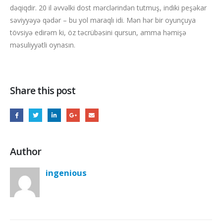
dəqiqdir. 20 il əvvəlki dost mərclərindən tutmuş, indiki peşəkar
səviyyəyə qədər – bu yol maraqlı idi. Mən hər bir oyunçuya
tövsiyə edirəm ki, öz təcrübəsini qursun, amma həmişə
məsuliyyətli oynasın.
Share this post
Author
ingenious