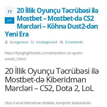
20 İllik Oyunçu Təcrübəsi ilə
17
Mostbet – Mostbet-də CS2
Jun
Mərcləri – Köhnə Dust2-dən
Yeni Era
By
ingenious
Uncategorized
0 Comments
https://flyinghighforkids.com/art/politics-on-sports-
events_3.html
20 İllik Oyunçu Təcrübəsi ilə
Mostbet-də Kiberidman
Mərcləri – CS2, Dota 2, LoL
Otuz il əvvəl kiberidman dedikdə, kompüter klubunda bir-