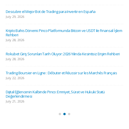
Descubre el Mejor Bot de Trading para Invertir en España
July 29, 2026
Kripto Bahis Dönemi: Pinco Platformunda Bitcoin ve USDT ile Finansal İşlem
Rehberi
July 28, 2026
Rokubet Giriş Sorunları Tarih Oluyor: 2026 Yılında Kesintisiz Erişim Rehberi
July 28, 2026
Trading Boursier en Ligne : Débuter et Réussir sur les Marchés Français
July 22, 2026
Dijital Eğlencenin Kalbinde Pinco: Emniyet, Sürat ve Hukuki Statü
Değerlendirmesi
July 21, 2026