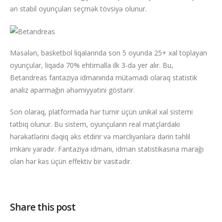
ən stabil oyunçuları seçmək tövsiyə olunur.
Məsələn, basketbol liqalarında son 5 oyunda 25+ xal toplayan
oyunçular, liqada 70% ehtimalla ilk 3-də yer alır. Bu,
Betandreas fantaziya idmanında mütəmadi olaraq statistik
analiz aparmağın əhəmiyyətini göstərir.
Son olaraq, platformada hər turnir üçün unikal xal sistemi
tətbiq olunur. Bu sistem, oyunçuların real matçlardakı
hərəkətlərini dəqiq əks etdirir və mərcliyənlərə dərin təhlil
imkanı yaradır. Fantaziya idmanı, idman statistikasına marağı
olan hər kəs üçün effektiv bir vasitədir.
Share this post