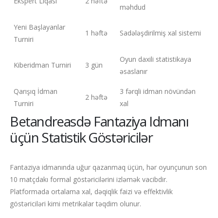
Ekspert Liqası
2 həftə
məhdud
Yeni Başlayanlar
1 həftə
Sadələşdirilmiş xal sistemi
Turniri
Oyun daxili statistikaya
Kiberidman Turniri
3 gün
əsaslanır
Qarışıq İdman
3 fərqli idman növündən
2 həftə
Turniri
xal
Betandreasdə Fantaziya Idmanı
üçün Statistik Göstəricilər
Fantaziya idmanında uğur qazanmaq üçün, hər oyunçunun son
10 matçdakı formal göstəricilərini izləmək vacibdir.
Platformada ortalama xal, dəqiqlik faizi və effektivlik
göstəriciləri kimi metrikalar təqdim olunur.