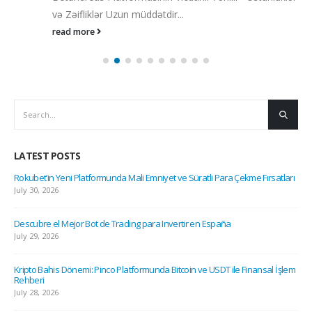
və Zəifliklər Uzun müddətdir...
read more
LATEST POSTS
Rokubet’in Yeni Platformunda Mali Emniyet ve Süratli Para Çekme Fırsatları
July 30, 2026
Descubre el Mejor Bot de Trading para Invertir en España
July 29, 2026
Kripto Bahis Dönemi: Pinco Platformunda Bitcoin ve USDT ile Finansal İşlem
Rehberi
July 28, 2026