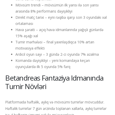
Mövsüm trendi – mövsümün ilk yarısı ilə son yarısı
arasında 8% performans dəyişikliyi
Direkt matç tarixi – eyni rəqibə qarşı son 3 oyundakı xal
ortalaması
Hava şəraiti – açıq hava idmanlarında yağışlı günlərdə
15% aşağı xal
Turnir mərhələsi – final yaxınlaşdıqca 10% artan
motivasiya effekti
Ardıcıl oyun sayı – 3 gündə 2-ci oyunda 7% azalma
Komanda dəyişikliyi – yeni komandaya keçən
oyunçularda ilk 5 oyunda 5% fərq
Betandreas Fantaziya Idmanında
Turnir Növləri
Platformada həftəlik, aylıq və mövsümi turnirlər mövcuddur.
Həftəlik turnirlər 7 gün ərzində toplanan xallarla, aylıq turnirlər
isə 4 həftənin ümumi xalı ilə müəyyənləşir.