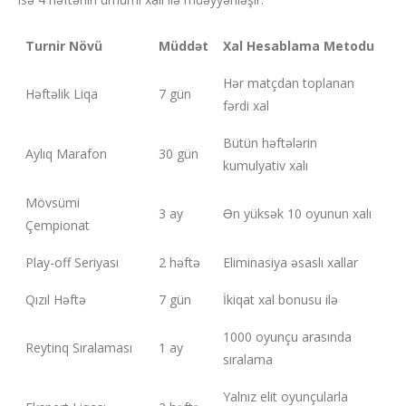
Turnir Növü
Müddət
Xal Hesablama Metodu
Hər matçdan toplanan
Həftəlik Liqa
7 gün
fərdi xal
Bütün həftələrin
Aylıq Marafon
30 gün
kumulyativ xalı
Mövsümi
3 ay
Ən yüksək 10 oyunun xalı
Çempionat
Play-off Seriyası
2 həftə
Eliminasiya əsaslı xallar
Qızıl Həftə
7 gün
İkiqat xal bonusu ilə
1000 oyunçu arasında
Reytinq Sıralaması
1 ay
sıralama
Yalnız elit oyunçularla