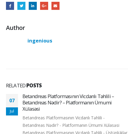
Author
ingenious
RELATED
POSTS
Betandreas Platformasının Vicdanlı Təhlili –
07
Betandreas Nədir? – Platformanın Ümumi
Xülasəsi
Jul
Betandreas Platformasının Vicdanlı Təhlili -
Betandreas Nədir? - Platformanın Ümumi Xülasəsi
Betandreas Platformasının Vicdanlı Təhlili - Üstünlüklər