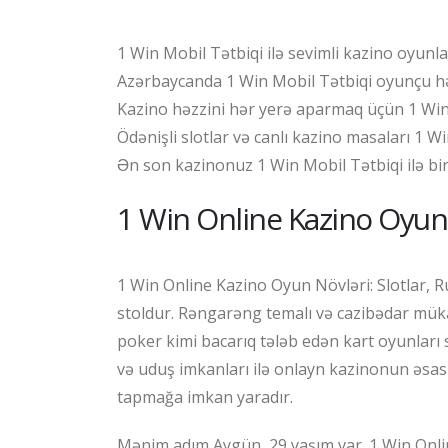
1 Win Mobil Tətbiqi ilə sevimli kazino oyunl
Azərbaycanda 1 Win Mobil Tətbiqi oyunçu həy
Kazino həzzini hər yerə aparmaq üçün 1 Win M
Ödənişli slotlar və canlı kazino masaları 1 Win
Ən son kazinonuz 1 Win Mobil Tətbiqi ilə bir 
1 Win Online Kazino Oyun N
1 Win Online Kazino Oyun Növləri: Slotlar, Ru
stoldur. Rəngarəng temalı və cazibədar mükafa
poker kimi bacarıq tələb edən kart oyunları 
və uduş imkanları ilə onlayn kazinonun əsası
tapmağa imkan yaradır.
Mənim adım Aygün, 29 yaşım var. 1 Win Onli