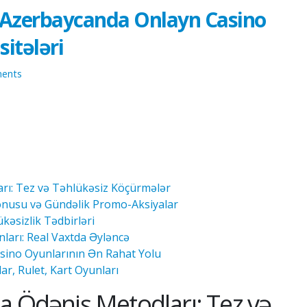
: Azerbaycanda Onlayn Casino
itələri
ents
nce Consistent High-Quality AI-
Unleash Daily AI Conversations: Visi
ed Visuals | Free-Porn-AI.com
https://candys-ai.online for Immersi
English Chat
 2026
August 6, 2026
aybox XXX : découvrez comment le
nt reste fluide et détaillé
Dirígete a https://camsoda-chat.ccc
sesiones gratuitas ahora | Chat en 
 2026
rı: Tez və Təhlükəsiz Köçürmələr
August 6, 2026
Bonusu və Gündəlik Promo-Aksiyalar
lay Casino Online | Premier
kəsizlik Tədbirləri
 in Canada
Робота в Українська Медіаплатф
ТОВ Відкриті вакансії 2025-01-19
 2026
nları: Real Vaxtda Əyləncə
Українська медіаплатформа
sino Oyunlarının Ən Rahat Yolu
August 4, 2026
ar, Rulet, Kart Oyunları
 Casino Review: Giocare al Casinò
 Italia
a Ödəniş Metodları: Tez və
Unlock Engaging and Responsive
 2026
Interactions with OurDream AI in th