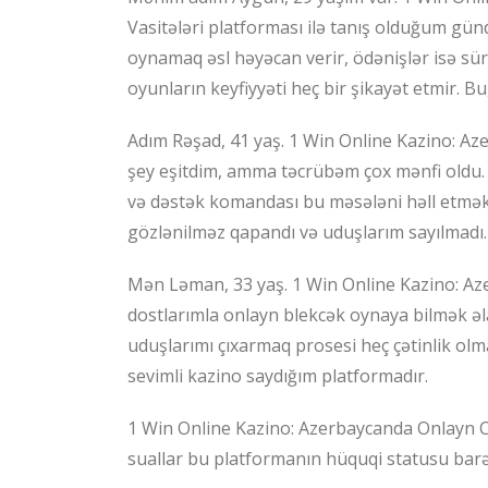
Vasitələri platforması ilə tanış olduğum gün
oynamaq əsl həyəcan verir, ödənişlər isə sü
oyunların keyfiyyəti heç bir şikayət etmir. Bu
Adım Rəşad, 41 yaş. 1 Win Online Kazino: Az
şey eşitdim, amma təcrübəm çox mənfi oldu.
və dəstək komandası bu məsələni həll etmək 
gözlənilməz qapandı və uduşlarım sayılmadı
Mən Ləman, 33 yaş. 1 Win Online Kazino: Az
dostlarımla onlayn blekcək oynaya bilmək əla 
uduşlarımı çıxarmaq prosesi heç çətinlik ol
sevimli kazino saydığım platformadır.
1 Win Online Kazino: Azerbaycanda Onlayn C
suallar bu platformanın hüquqi statusu bar