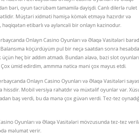
dən bəri, oyun təcrübəm tamamilə dəyişdi. Canlı dilerlə rulet
rətlidir. Müştəri xidməti həmişə kömək etməyə hazırdır və
, həqiqətən etibarlı və əyləncəli bir onlayn kazinodur.
erbaycanda Onlayn Casino Oyunları və Əlaqə Vasitələri barə
 Balansıma köçürdüyüm pul bir neçə saatdan sonra hesabdan
üçün heç bir addım atmadı. Bundan əlavə, bəzi slot oyunlar
. Çox ümid edirdim, ammma nəticə məni çox məyus etdi.
erbaycanda Onlayn Casino Oyunları və Əlaqə Vasitələri sayə
hissdir. Mobil versiya rahatdır və müxtəlif oyunlar var. Xüsu
madan baş verdi, bu da mənə çox güvən verdi. Tez-tez oynadı
asino Oyunları və Əlaqə Vasitələri mövzusunda tez-tez veri
ədə məlumat verir.