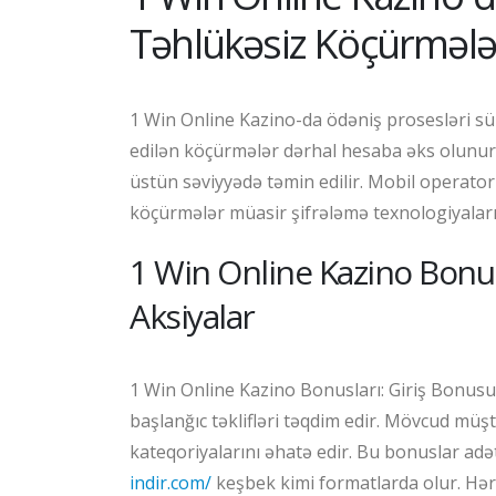
Təhlükəsiz Köçürmələ
Trading Boursier en Ligne : Débuter et
Accédez
Réussir sur les Marchés Français
Max-Xed
July 22, 2026
July 20,
1 Win Online Kazino-da ödəniş prosesləri sürə
Dijital Eğlencenin Kalbinde Pinco: Emniyet,
Bettilt
edilən köçürmələr dərhal hesaba əks olunur.
Sürat ve Hukuki Statü Değerlendirmesi
Promos
Olanakla
July 21, 2026
üstün səviyyədə təmin edilir. Mobil operator
July 19,
köçürmələr müasir şifrələmə texnologiyaları
1 Win Online Kazino Bonus
Aksiyalar
1 Win Online Kazino Bonusları: Giriş Bonusu
başlanğıc təklifləri təqdim edir. Mövcud müş
kateqoriyalarını əhatə edir. Bu bonuslar adə
indir.com/
keşbek kimi formatlarda olur. Hər 