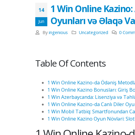
1 Win Online Kazino
14
Oyunları və Əlaqə Vas
Jun
By
ingenious
Uncategorized
0 Comm
Rokubet’in Yeni Platformunda Mali Emniyet
Experie
ve Süratli Para Çekme Fırsatları
Generat
July 30, 2026
July 21,
Table Of Contents
Descubre el Mejor Bot de Trading para
Avec Pl
Invertir en España
traiteme
July 29, 2026
July 21,
1 Win Online Kazino-da Ödəniş Metodla
1 Win Online Kazino Bonusları: Giriş 
Kripto Bahis Dönemi: Pinco Platformunda
Tower P
1 Win Azerbaycanda: Lisenziya və Təhlü
Bitcoin ve USDT ile Finansal İşlem Rehberi
Gaming
July 28, 2026
July 20,
1 Win Online Kazino-da Canlı Diler Oyu
1 Win Mobil Tətbiq: Smartfonundan Ca
Rokubet Giriş Sorunları Tarih Oluyor: 2026
1 Win Online Kazino Oyun Növləri: Slotl
Golazzo
Yılında Kesintisiz Erişim Rehberi
Online in
1 Win Online Kazino-d
July 28, 2026
July 20,