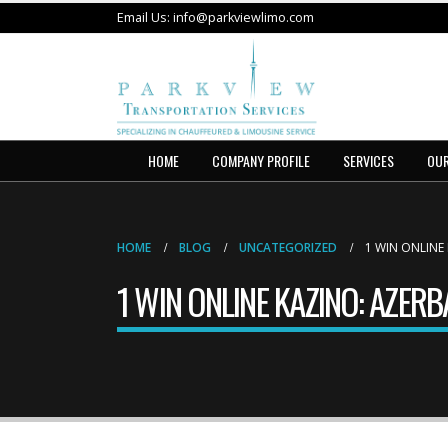
Email Us:
info@parkviewlimo.com
HOME
COMPANY PROFILE
SERVICES
OUR
HOME
BLOG
UNCATEGORIZED
1 WIN ONLINE
1 WIN ONLINE KAZINO: AZE