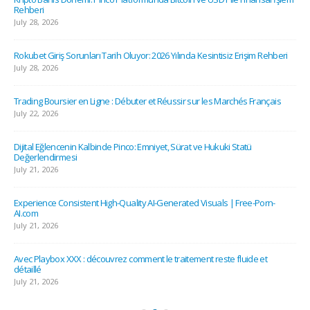
Rehberi
July 28, 2026
Rokubet Giriş Sorunları Tarih Oluyor: 2026 Yılında Kesintisiz Erişim Rehberi
July 28, 2026
Trading Boursier en Ligne : Débuter et Réussir sur les Marchés Français
July 22, 2026
Dijital Eğlencenin Kalbinde Pinco: Emniyet, Sürat ve Hukuki Statü
Değerlendirmesi
July 21, 2026
Experience Consistent High-Quality AI-Generated Visuals | Free-Porn-
AI.com
July 21, 2026
Avec Playbox XXX : découvrez comment le traitement reste fluide et
détaillé
July 21, 2026