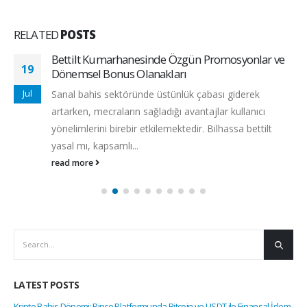
RELATED
POSTS
Bettilt Kumarhanesinde Özgün Promosyonlar ve
19
Dönemsel Bonus Olanakları
Jul
Sanal bahis sektöründe üstünlük çabası giderek
artarken, mecraların sağladığı avantajlar kullanıcı
yönelimlerini birebir etkilemektedir. Bilhassa bettilt
yasal mı, kapsamlı...
read more
LATEST POSTS
Kripto Bahis Dönemi: Pinco Platformunda Bitcoin ve USDT ile Finansal İşlem