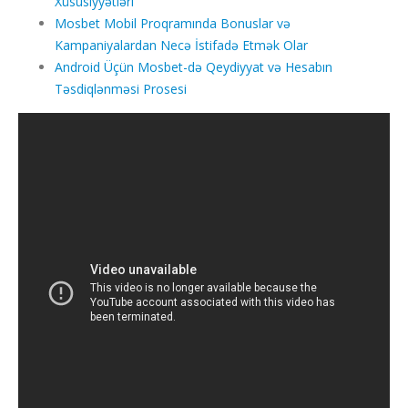
Xüsusiyyətləri
Mosbet Mobil Proqramında Bonuslar və
Kampaniyalardan Necə İstifadə Etmək Olar
Android Üçün Mosbet-də Qeydiyyat və Hesabın
Təsdiqlənməsi Prosesi