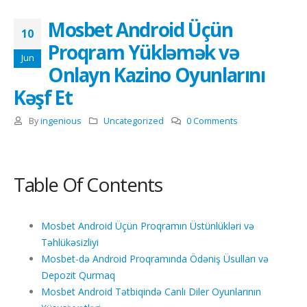
Mosbet Android Üçün
10
Proqram Yükləmək və
Jun
Onlayn Kazino Oyunlarını
Kəşf Et
By
ingenious
Uncategorized
0 Comments
Table Of Contents
Mosbet Android Üçün Proqramın Üstünlükləri və
Təhlükəsizliyi
Mosbet-də Android Proqramında Ödəniş Üsulları və
Depozit Qurmaq
Mosbet Android Tətbiqində Canlı Diler Oyunlarının