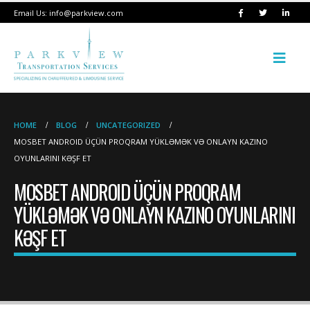
Email Us:
info@parkview.com
HOME
BLOG
UNCATEGORIZED
MOSBET ANDROID ÜÇÜN PROQRAM YÜKLƏMƏK VƏ ONLAYN KAZINO
OYUNLARINI KƏŞF ET
MOSBET ANDROID ÜÇÜN PROQRAM
YÜKLƏMƏK VƏ ONLAYN KAZINO OYUNLARINI
KƏŞF ET