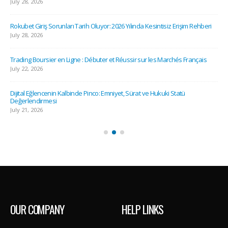
July 28, 2026
Rokubet Giriş Sorunları Tarih Oluyor: 2026 Yılında Kesintisiz Erişim Rehberi
July 28, 2026
Trading Boursier en Ligne : Débuter et Réussir sur les Marchés Français
July 22, 2026
Dijital Eğlencenin Kalbinde Pinco: Emniyet, Sürat ve Hukuki Statü
Değerlendirmesi
July 21, 2026
OUR COMPANY
HELP LINKS