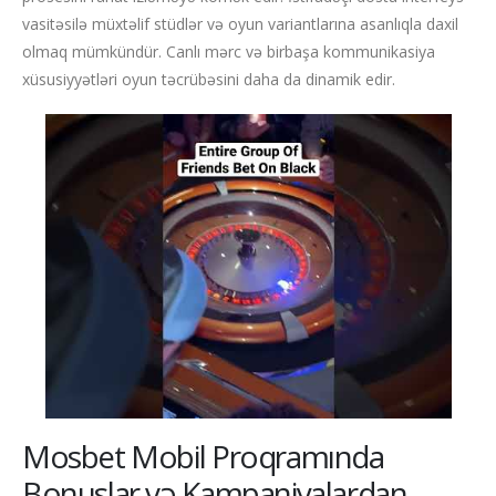
vasitəsilə müxtəlif stüdlər və oyun variantlarına asanlıqla daxil
olmaq mümkündür. Canlı mərc və birbaşa kommunikasiya
xüsusiyyətləri oyun təcrübəsini daha da dinamik edir.
Mosbet Mobil Proqramında
Bonuslar və Kampaniyalardan