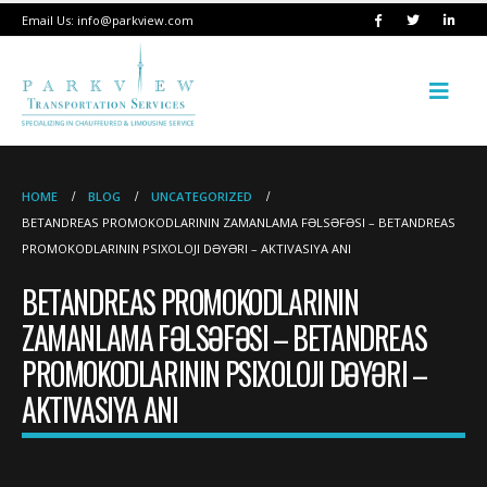
Email Us:
info@parkview.com
HOME
BLOG
UNCATEGORIZED
BETANDREAS PROMOKODLARININ ZAMANLAMA FƏLSƏFƏSI – BETANDREAS
PROMOKODLARININ PSIXOLOJI DƏYƏRI – AKTIVASIYA ANI
BETANDREAS PROMOKODLARININ
ZAMANLAMA FƏLSƏFƏSI – BETANDREAS
PROMOKODLARININ PSIXOLOJI DƏYƏRI –
AKTIVASIYA ANI