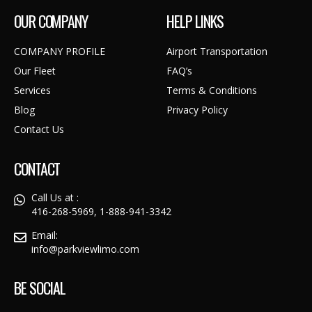
OUR COMPANY
HELP LINKS
COMPANY PROFILE
Airport Transportation
Our Fleet
FAQ’s
Services
Terms & Conditions
Blog
Privacy Policy
Contact Us
CONTACT
Call Us at :
416-268-5969, 1-888-941-3342
Email:
info@parkviewlimo.com
BE SOCIAL