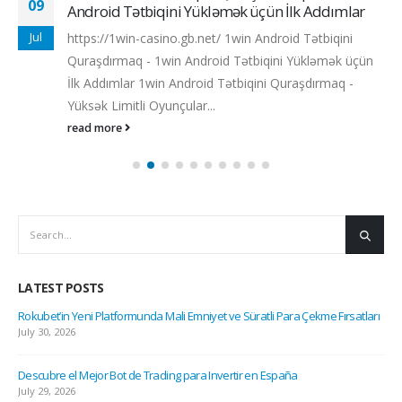
09
Android Tətbiqini Yükləmək üçün İlk Addımlar
Jul
https://1win-casino.gb.net/ 1win Android Tətbiqini
Quraşdırmaq - 1win Android Tətbiqini Yükləmək üçün
İlk Addımlar 1win Android Tətbiqini Quraşdırmaq -
Yüksək Limitli Oyunçular...
read more
LATEST POSTS
Rokubet’in Yeni Platformunda Mali Emniyet ve Süratli Para Çekme Fırsatları
July 30, 2026
Descubre el Mejor Bot de Trading para Invertir en España
July 29, 2026