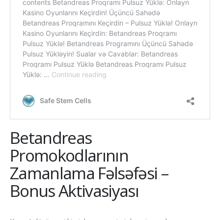
Betandreas
Promokodlarının
Zamanlama Fəlsəfəsi –
Bonus Aktivasiyası