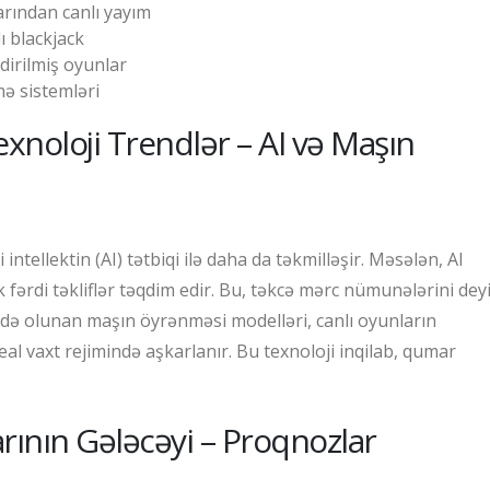
arından canlı yayım
ı blackjack
dirilmiş oyunlar
mə sistemləri
xnoloji Trendlər – AI və Maşın
intellektin (AI) tətbiqi ilə daha da təkmilləşir. Məsələn, AI
 fərdi təkliflər təqdim edir. Bu, təkcə mərc nümunələrini dey
fadə olunan maşın öyrənməsi modelləri, canlı oyunların
 real vaxt rejimində aşkarlanır. Bu texnoloji inqilab, qumar
rının Gələcəyi – Proqnozlar