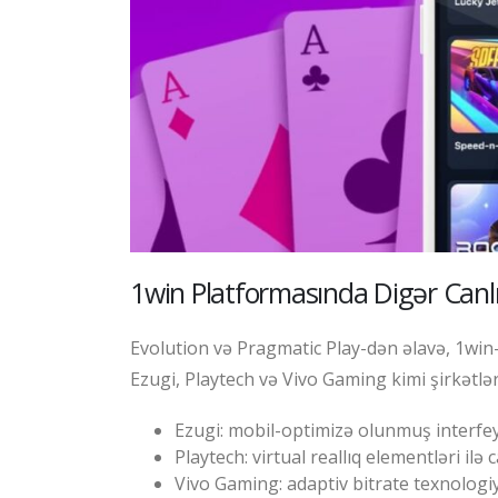
1win Platformasında Digər Canlı
Evolution və Pragmatic Play-dən əlavə, 1win-d
Ezugi, Playtech və Vivo Gaming kimi şirkətlər
Ezugi: mobil-optimizə olunmuş interfeys
Playtech: virtual reallıq elementləri ilə 
Vivo Gaming: adaptiv bitrate texnologiya