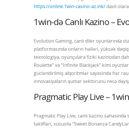
Sürat ve Hukuki Statü Değerlendirmesi
Promos
https://online.1win-casino-az.ink/
daxil olara
Olanakla
July 21, 2026
July 19,
1win-də Canlı Kazino – Ev
Experience Consistent High-Quality AI-
Generated Visuals | Free-Porn-AI.com
Paribah
Kaynakl
July 21, 2026
July 17,
Evolution Gaming, canlı diler oyunlarında st
Avec Playbox XXX : découvrez comment le
platformasında onların həlləri, yüksək dəqiqlikl
traitement reste fluide et détaillé
1win Pl
texnologiya, oyunçulara fiziki kazinodan dah
Addımlar
July 21, 2026
Mobil M
Roulette” və “Infinite Blackjack” kimi oyunl
July 14,
gücləndirilmiş alqoritmlər sayəsində hər rau
innovasiyaların qumar sektorunu necə dəyişdi
Pragmatic Play Live – 1win
Pragmatic Play Live, canlı kazino sahəsində
təklifləri, xüsusilə “Sweet Bonanza CandyLan