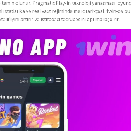
lə təmin olunur. Pragmatic Play-in texnoloji yanaşması, oyun
ı statistika və real vaxt rejimində mərc tarixçəsi. 1win-də bu
ifliyini artırır və istifadəçi təcrübəsini optimallaşdırır.