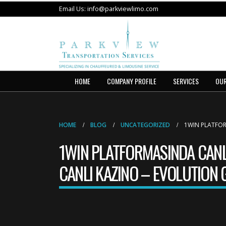
Email Us:
info@parkviewlimo.com
HOME
COMPANY PROFILE
SERVICES
OUR
HOME
BLOG
UNCATEGORIZED
1WIN PLATFOR
1WIN PLATFORMASINDA CANLI
CANLI KAZINO – EVOLUTION 