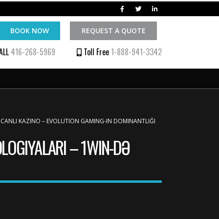
BOOK NOW
REQUEST A QUOTE
ALL
416-268-5969
Toll Free
1-888-941-3342
 CANLI KAZINO – EVOLUTION GAMING-IN DOMINANTLIĞI
OLOGIYALARI – 1WIN-DƏ