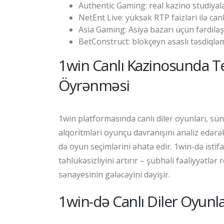
Authentic Gaming: real kazino studiyal
NetEnt Live: yüksək RTP faizləri ilə canl
Asia Gaming: Asiya bazarı üçün fərdiləş
BetConstruct: blokçeyn əsaslı təsdiqlə
1win Canlı Kazinosunda Te
Öyrənməsi
1win platformasında canlı diler oyunları, süni 
alqoritmləri oyunçu davranışını analiz edərək
də oyun seçimlərini əhatə edir. 1win-də isti
təhlükəsizliyini artırır – şübhəli fəaliyyətlər
sənayesinin gələcəyini dəyişir.
1win-də Canlı Diler Oyunla