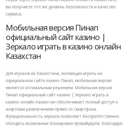
вы получаете тот же уровень безопасности и качество
сервиса.
Мобильная версия Пинап
официальный сайт казино |
Зеркало играть в казино онлайн
Казахстан
Для игроков из Казахстана, желающих играть на
официальном сайте казино Пинап, мобильная версия
является оптимальным решением. Мобильная версия
Пинап официальный сайт казино | Зеркало играть в
казино онлайн Казахстан обеспечивает полный доступ к
азартным развлечениям прямо со смартфона.
Функциональность зеркала позволяет беспрепятственно
обходить возможные блокировки провайдеров. Благодаря