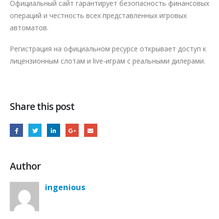
Официальный сайт гарантирует безопасность финансовых
операций и честность всех представленных игровых
автоматов.
Регистрация на официальном ресурсе открывает доступ к
лицензионным слотам и live-играм с реальными дилерами.
Share this post
Author
ingenious