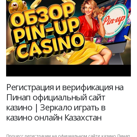
Регистрация и верификация на
Пинап официальный сайт
казино | Зеркало играть в
казино онлайн Казахстан
Процесс регистрации на официальном сайте казино Пинап