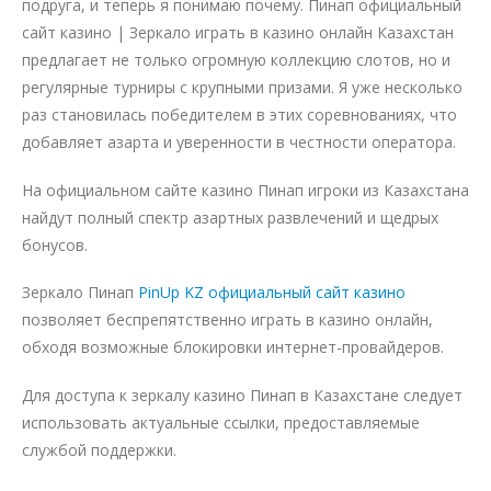
подруга, и теперь я понимаю почему. Пинап официальный
сайт казино | Зеркало играть в казино онлайн Казахстан
предлагает не только огромную коллекцию слотов, но и
регулярные турниры с крупными призами. Я уже несколько
раз становилась победителем в этих соревнованиях, что
добавляет азарта и уверенности в честности оператора.
На официальном сайте казино Пинап игроки из Казахстана
найдут полный спектр азартных развлечений и щедрых
бонусов.
Зеркало Пинап
PinUp KZ официальный сайт казино
позволяет беспрепятственно играть в казино онлайн,
обходя возможные блокировки интернет-провайдеров.
Для доступа к зеркалу казино Пинап в Казахстане следует
использовать актуальные ссылки, предоставляемые
службой поддержки.