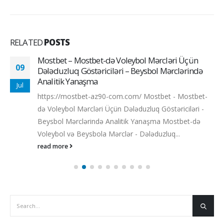
RELATED
POSTS
Mostbet – Mostbet-də Voleybol Mərcləri Üçün
09
Dələduzluq Göstəriciləri – Beysbol Mərclərində
Analitik Yanaşma
Jul
https://mostbet-az90-com.com/ Mostbet - Mostbet-
də Voleybol Mərcləri Üçün Dələduzluq Göstəriciləri -
Beysbol Mərclərində Analitik Yanaşma Mostbet-də
Voleybol və Beysbola Mərclər - Dələduzluq...
read more