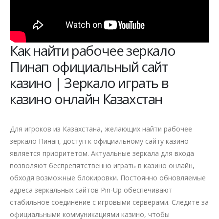
Как найти рабочее зеркало
Пинап официальный сайт
казино | Зеркало играть в
казино онлайн Казахстан
Для игроков из Казахстана, желающих найти рабочее
зеркало Пинап, доступ к официальному сайту казино
является приоритетом. Актуальные зеркала для входа
позволяют беспрепятственно играть в казино онлайн,
обходя возможные блокировки. Постоянно обновляемые
адреса зеркальных сайтов Pin-Up обеспечивают
стабильное соединение с игровыми серверами. Следите за
официальными коммуникациями казино, чтобы