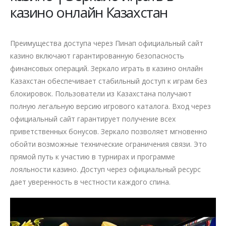
казино онлайн Казахстан
Преимущества доступа через Пинап официальный сайт
казино включают гарантированную безопасность
финансовых операций. Зеркало играть в казино онлайн
Казахстан обеспечивает стабильный доступ к играм без
блокировок. Пользователи из Казахстана получают
полную легальную версию игрового каталога. Вход через
официальный сайт гарантирует получение всех
приветственных бонусов. Зеркало позволяет мгновенно
обойти возможные технические ограничения связи. Это
прямой путь к участию в турнирах и программе
лояльности казино. Доступ через официальный ресурс
дает уверенность в честности каждого спина.