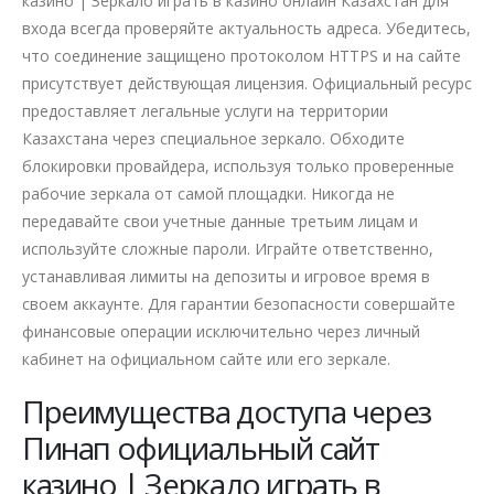
казино | Зеркало играть в казино онлайн Казахстан для
входа всегда проверяйте актуальность адреса. Убедитесь,
что соединение защищено протоколом HTTPS и на сайте
присутствует действующая лицензия. Официальный ресурс
предоставляет легальные услуги на территории
Казахстана через специальное зеркало. Обходите
блокировки провайдера, используя только проверенные
рабочие зеркала от самой площадки. Никогда не
передавайте свои учетные данные третьим лицам и
используйте сложные пароли. Играйте ответственно,
устанавливая лимиты на депозиты и игровое время в
своем аккаунте. Для гарантии безопасности совершайте
финансовые операции исключительно через личный
кабинет на официальном сайте или его зеркале.
Преимущества доступа через
Пинап официальный сайт
казино | Зеркало играть в