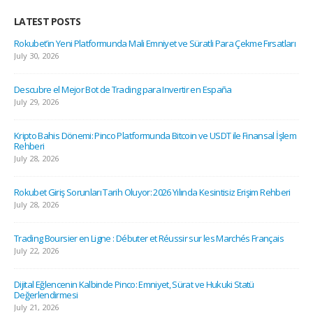
LATEST POSTS
Rokubet’in Yeni Platformunda Mali Emniyet ve Süratli Para Çekme Fırsatları
July 30, 2026
Descubre el Mejor Bot de Trading para Invertir en España
July 29, 2026
Kripto Bahis Dönemi: Pinco Platformunda Bitcoin ve USDT ile Finansal İşlem
Rehberi
July 28, 2026
Rokubet Giriş Sorunları Tarih Oluyor: 2026 Yılında Kesintisiz Erişim Rehberi
July 28, 2026
Trading Boursier en Ligne : Débuter et Réussir sur les Marchés Français
July 22, 2026
Dijital Eğlencenin Kalbinde Pinco: Emniyet, Sürat ve Hukuki Statü
Değerlendirmesi
July 21, 2026