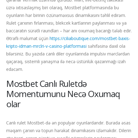
üzrə ixtisaslaşmış biri olaraq, Mostbet platformasında bu
oyunların hər birinin özünəməxsus dinamikasını təhlil edirəm.
Rulet çarxının fırlanması, blekcek kartlarının paylanması və ya
baccaratın sürətli raundları – hər anı oxumaq bacarığı tələb edir.
Ətraflı məlumat üçün
https://ciliaboutique.com/mostbet-baxis-
kripto-idman-mrclri-v-casino-platformasi
səhifəsinə daxil ola
bilərsiniz. Bu yazıda canlı diler oyunlarında impulsiv mərclərdən
qaçaraq, sistemli yanaşma ilə necə üstünlük qazanmağı izah
edəcəm.
Mostbet Canlı Ruletdə
Momentumunu Necə Oxumaq
olar
Canlı rulet Mostbet-də ən populyar oyunlardandır. Burada əsas
məqam çarxın və topun hərəkət dinamikasını izləməkdir. Dilerin