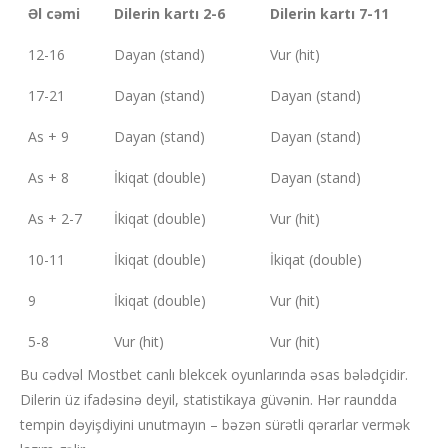
Əl cəmi
Dilerin kartı 2-6
Dilerin kartı 7-11
12-16
Dayan (stand)
Vur (hit)
17-21
Dayan (stand)
Dayan (stand)
As + 9
Dayan (stand)
Dayan (stand)
As + 8
İkiqat (double)
Dayan (stand)
As + 2-7
İkiqat (double)
Vur (hit)
10-11
İkiqat (double)
İkiqat (double)
9
İkiqat (double)
Vur (hit)
5-8
Vur (hit)
Vur (hit)
Bu cədvəl Mostbet canlı blekcek oyunlarında əsas bələdçidir.
Dilerin üz ifadəsinə deyil, statistikaya güvənin. Hər raundda
tempin dəyişdiyini unutmayın – bəzən sürətli qərarlar vermək