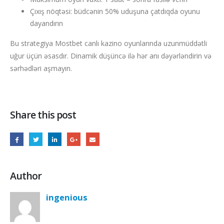
Çıxış nöqtəsi: büdcənin 50% uduşuna çatdıqda oyunu
dayandırın
Bu strategiya Mostbet canlı kazino oyunlarında uzunmüddətli
uğur üçün əsasdır. Dinamik düşüncə ilə hər anı dəyərləndirin və
sərhədləri aşmayın.
Share this post
Author
ingenious