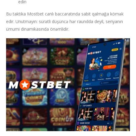
edin
Bu taktika Mostbet canlı baccaratında sabit qalmağa kömək
edir. Unutmayın: sürətli düşüncə hər raundda deyil, seriyanın
ümumi dinamikasında önəmlidir.