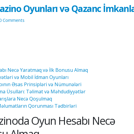
azino Oyunları və Qazanc İmkanla
0 Comments
nce Consistent High-Quality AI-
Unleash Daily AI Conversations: Visi
ed Visuals | Free-Porn-AI.com
https://candys-ai.online for Immersi
English Chat
 2026
August 6, 2026
aybox XXX : découvrez comment le
abı Necə Yaratmaq və İlk Bonusu Almaq
nt reste fluide et détaillé
Dirígete a https://camsoda-chat.ccc
sesiones gratuitas ahora | Chat en 
ətləri və Mobil İdman Oyunları
 2026
August 6, 2026
ının Əsas Prinsipləri və Nümunələri
ma Üsulları: Təlimat və Məhdudiyyətlər
lay Casino Online | Premier
 in Canada
Робота в Українська Медіаплатф
Yarışlara Necə Qoşulmaq
ТОВ Відкриті вакансії 2025-01-19
 2026
Məlumatların Qorunması Tədbirləri
Українська медіаплатформа
August 4, 2026
azinoda Oyun Hesabı Necə
 Casino Review: Giocare al Casinò
 Italia
Unlock Engaging and Responsive
 2026
su Almaq
Interactions with OurDream AI in th