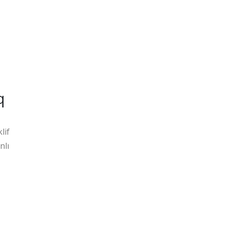
q
lif
nlı