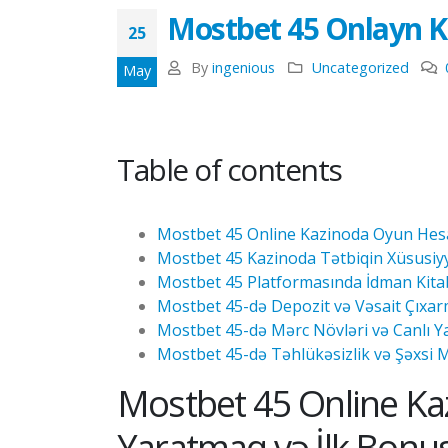
Mostbet 45 Onlayn K
25
By
ingenious
Uncategorized
May
Rokubet’in Yeni Platformunda Mali Emniyet
Experie
ve Süratli Para Çekme Fırsatları
Generat
Table of contents
July 30, 2026
July 21,
Descubre el Mejor Bot de Trading para
Avec Pl
Mostbet 45 Online Kazinoda Oyun Hes
Invertir en España
traiteme
July 29, 2026
Mostbet 45 Kazinoda Tətbiqin Xüsusiyy
July 21,
Mostbet 45 Platformasında İdman Kitab
Mostbet 45-də Depozit və Vəsait Çıxar
Kripto Bahis Dönemi: Pinco Platformunda
Tower P
Bitcoin ve USDT ile Finansal İşlem Rehberi
Gaming
Mostbet 45-də Mərc Növləri və Canlı 
July 28, 2026
July 20,
Mostbet 45-də Təhlükəsizlik və Şəxsi 
Mostbet 45 Online K
Rokubet Giriş Sorunları Tarih Oluyor: 2026
Golazzo
Yılında Kesintisiz Erişim Rehberi
Online in
July 28, 2026
July 20,
Yaratmaq və İlk Bonu