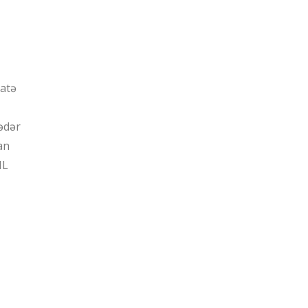
hatə
qədər
an
ML