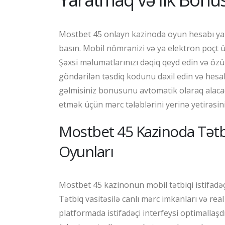
Trading Boursier en Ligne : Débuter et
Accédez
Réussir sur les Marchés Français
Max-Xed
Mostbet 45 onlayn kazinoda oyun hesabı yar
July 22, 2026
July 20,
basın. Mobil nömrənizi və ya elektron poçt 
Dijital Eğlencenin Kalbinde Pinco: Emniyet,
Bettilt
Şəxsi məlumatlarınızı dəqiq qeyd edin və ö
Sürat ve Hukuki Statü Değerlendirmesi
Promos
göndərilən təsdiq kodunu daxil edin və hesabı
Olanakla
July 21, 2026
July 19,
gəlmisiniz bonusunu avtomatik olaraq alacaq
etmək üçün mərc tələblərini yerinə yetirəsini
Mostbet 45 Kazinoda Tətb
Oyunları
Mostbet 45 kazinonun mobil tətbiqi istifadəçi
Tətbiq vasitəsilə canlı mərc imkanları və real
platformada istifadəçi interfeysi optimallaşdı