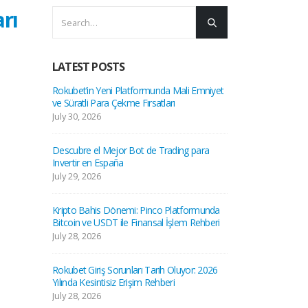
rı
LATEST POSTS
t
Rokubet’in Yeni Platformunda Mali Emniyet
Experience Con
ve
ve Süratli Para Çekme Fırsatları
Generated Visu
July 30, 2026
July 21, 2026
Descubre el Mejor Bot de Trading para
Avec Playbox 
 para
Invertir en España
traitement reste
vivo
July 29, 2026
July 21, 2026
Kripto Bahis Dönemi: Pinco Platformunda
Tower Play Cas
орма,
Bitcoin ve USDT ile Finansal İşlem Rehberi
Gaming in Can
July 28, 2026
July 20, 2026
Rokubet Giriş Sorunları Tarih Oluyor: 2026
Golazzo Casino
Yılında Kesintisiz Erişim Rehberi
Online in Italia
July 28, 2026
July 20, 2026
e United