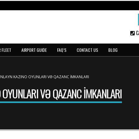
C
 FLEET
AIRPORT GUIDE
FAQ’S
CONTACT US
BLOG
ONLAYN KAZINO OYUNLARI VƏ QAZANC İMKANLARI
 OYUNLARI VƏ QAZANC İMKANLARI