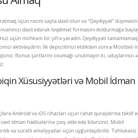
States
 aux jeux premium sur le casino
August 3, 2026
.live avec des bonus exclusifs
atmaq üçün rəsmi sayta daxil olun və “Qeydiyyat” düyməsin
 2026
For Roleplay Fans, Playbun Free Del
ünvanınızı daxil edərək teqdimat formasını doldurmağa başla
Immersive English Chats in the Unit
 Kumarhanesinde Özgün
States
zünüz üçün möhkəm bir şifrə yaradın. Qeydiyyatı tamamlama
yonlar ve Dönemsel Bonus
August 3, 2026
nızı aktivləşdirin. İlk depozitinizi etdikdən sonra Mostbet-i
rı
 2026
sınız. Bonus şərtlərini oxumağı unutmayın ki, uduşlarınızı ə
article_8043
z.
July 31, 2026
iqin Xüsusiyyətləri və Mobil İdman
lərə Android və iOS cihazları üçün rahat quraşdırma təklif ed
 vaxt idman hadisələrinə çıxış əldə edə bilərsiniz. Mobil
rılıb və sürətli əməliyyatlar üçün uyğunlaşdırılıb. Təhlükəsiz