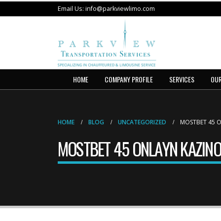
Email Us:
info@parkviewlimo.com
HOME
COMPANY PROFILE
SERVICES
OUR
HOME
BLOG
UNCATEGORIZED
MOSTBET 45 
MOSTBET 45 ONLAYN KAZINO