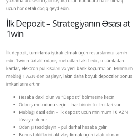
yoxlama prosesini çətinləşdirə bilər. Rəqabətə hazır olmaq
üçün hər detalı dəqiq qeyd edin.
İlk Depozit – Strategiyanın Əsası at
1win
İlk depozit, turnirlərdə iştirak etmək üçün resurslarınızı təmin
edir. 1win müxtəlif ödəniş metodları təklif edir, o cümlədən
kartlar, elektron pul kisələri və yerli bank köçürmələri. Minimum
məbləğ 1 AZN-dən başlayır, lakin daha böyük depozitlər bonus
imkanlarını artırır.
Hesaba daxil olun və “Depozit” bölməsinə keçin
Ödəniş metodunu seçin – hər birinin öz limitləri var
Məbləği daxil edin – ilk depozit üçün minimum 10 AZN
tövsiyə olunur
Ödənişi təsdiqləyin – pul dərhal hesaba gəlir
Bonus təkliflərini aktivləşdirmək üçün tələb olunan