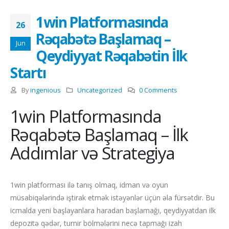
1win Platformasında
26
Rəqabətə Başlamaq –
Jun
Qeydiyyat Rəqabətin İlk
Startı
By
ingenious
Uncategorized
0 Comments
1win Platformasında
Rəqabətə Başlamaq – İlk
Addımlar və Strategiya
1win platforması ilə tanış olmaq, idman və oyun
müsabiqələrində iştirak etmək istəyənlər üçün əla fürsətdir. Bu
icmalda yeni başlayanlara haradan başlamağı, qeydiyyatdan ilk
depozitə qədər, turnir bölmələrini necə tapmağı izah