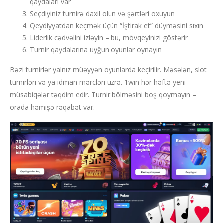
qaydaları var
Seçdiyiniz turnirə daxil olun və şərtləri oxuyun
Qeydiyyatdan keçmək üçün “İştirak et” düyməsini sıxın
Liderlik cədvəlini izləyin – bu, mövqeyinizi göstərir
Turnir qaydalarına uyğun oyunlar oynayın
Bəzi turnirlər yalnız müəyyən oyunlarda keçirilir. Məsələn, slot
turnirləri və ya idman mərcləri üzrə. 1win hər həftə yeni
müsabiqələr təqdim edir. Turnir bölməsini boş qoymayın –
orada həmişə rəqabət var.