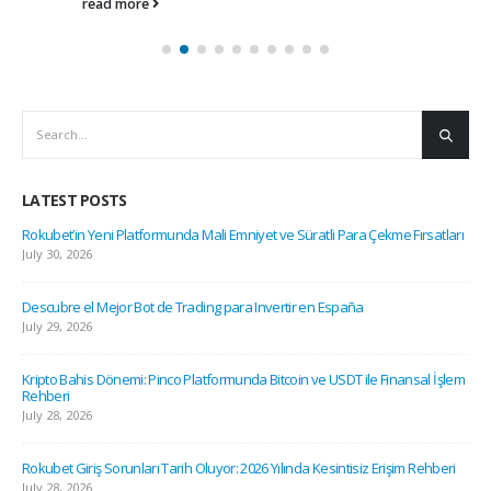
read more
LATEST POSTS
Rokubet’in Yeni Platformunda Mali Emniyet ve Süratli Para Çekme Fırsatları
July 30, 2026
Descubre el Mejor Bot de Trading para Invertir en España
July 29, 2026
Kripto Bahis Dönemi: Pinco Platformunda Bitcoin ve USDT ile Finansal İşlem
Rehberi
July 28, 2026
Rokubet Giriş Sorunları Tarih Oluyor: 2026 Yılında Kesintisiz Erişim Rehberi
July 28, 2026