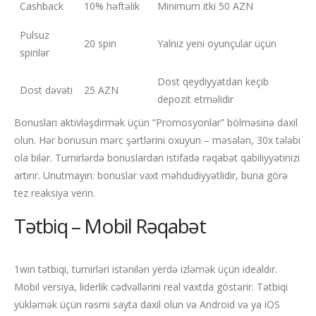
Cashback
10% həftəlik
Minimum itki 50 AZN
Pulsuz
20 spin
Yalnız yeni oyunçular üçün
spinlər
Dost qeydiyyatdan keçib
Dost dəvəti
25 AZN
depozit etməlidir
Bonusları aktivləşdirmək üçün “Promosyonlar” bölməsinə daxil
olun. Hər bonusun mərc şərtlərini oxuyun – məsələn, 30x tələbi
ola bilər. Turnirlərdə bonuslardan istifadə rəqabət qabiliyyətinizi
artırır. Unutmayın: bonuslar vaxt məhdudiyyətlidir, buna görə
tez reaksiya verin.
Tətbiq – Mobil Rəqabət
1win tətbiqi, turnirləri istənilən yerdə izləmək üçün idealdır.
Mobil versiya, liderlik cədvəllərini real vaxtda göstərir. Tətbiqi
yükləmək üçün rəsmi sayta daxil olun və Android və ya iOS